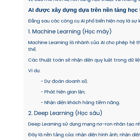
AI được xây dựng dựa trên nền tảng học 
Đằng sau các công cụ AI phổ biến hiện nay là sự 
1. Machine Learning (Học máy)
Machine Learning là nhánh của AI cho phép hệ thố
thể.
Các thuật toán sẽ nhận diện quy luật trong dữ li
Ví dụ:
- Dự đoán doanh số;
- Phát hiện gian lận;
- Nhận diện khách hàng tiềm năng.
2. Deep Learning (Học sâu)
Deep Learning sử dụng mạng nơ-ron nhân tạo nhiều
Đây là nền tảng của: nhận diện hình ảnh; nhận diện