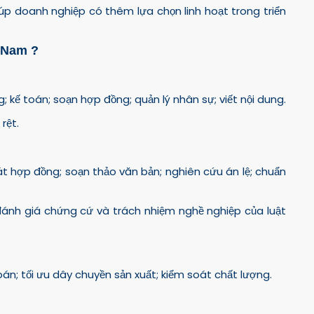
p doanh nghiệp có thêm lựa chọn linh hoạt trong triển
t Nam ?
 kế toán; soạn hợp đồng; quản lý nhân sự; viết nội dung.
rệt.
oát hợp đồng; soạn thảo văn bản; nghiên cứu án lệ; chuẩn
, đánh giá chứng cứ và trách nhiệm nghề nghiệp của luật
đoán; tối ưu dây chuyền sản xuất; kiểm soát chất lượng.