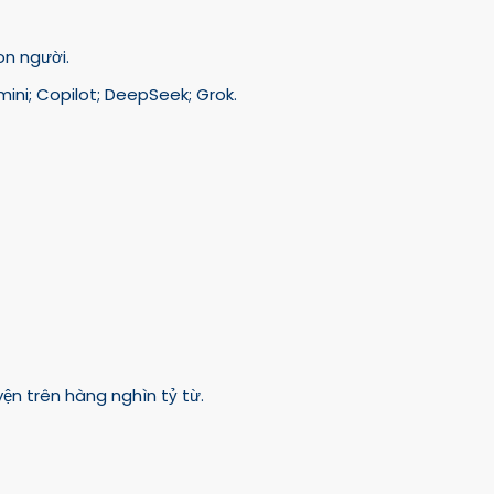
on người.
ini; Copilot; DeepSeek; Grok.
ện trên hàng nghìn tỷ từ.