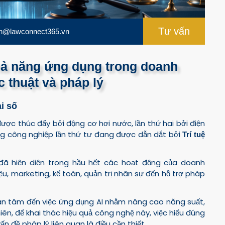
Tư vấn
n@lawconnect365.vn
hả năng ứng dụng trong doanh
 thuật và pháp lý
i số
ợc thúc đẩy bởi động cơ hơi nước, lần thứ hai bởi điện
ng công nghiệp lần thứ tư đang được dẫn dắt bởi
Trí tuệ
đã hiện diện trong hầu hết các hoạt động của doanh
u, marketing, kế toán, quản trị nhân sự đến hỗ trợ pháp
an tâm đến việc ứng dụng AI nhằm nâng cao năng suất,
iên, để khai thác hiệu quả công nghệ này, việc hiểu đúng
n đề pháp lý liên quan là điều cần thiết.