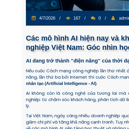
4/7/2026
167
0
admi
Các mô hình AI hiện nay và k
nghiệp Việt Nam: Góc nhìn học
AI đang trở thành "điện năng" của thời đạ
Nếu cuộc Cách mạng công nghiệp lần thứ nhất đư
năng, lần thứ ba bởi Internet thì cuộc Cách mạ
.
nhân tạo (Artificial Intelligence - AI)
AI không còn là công nghệ của tương lai mà 
nghiệp: từ chăm sóc khách hàng, phân tích dữ liệ
lý.
Tại Việt Nam, ngày càng nhiều doanh nghiệp qu
giảm chi phí và tăng khả năng cạnh tranh. Tuy nh
về các mô hình AI, nền tảng học thuật và những vấ