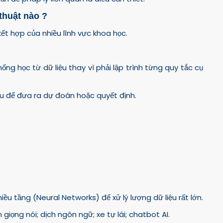
thuật nào ?
kết hợp của nhiều lĩnh vực khoa học.
ng học từ dữ liệu thay vì phải lập trình từng quy tắc cụ
ệu để đưa ra dự đoán hoặc quyết định.
 tầng (Neural Networks) để xử lý lượng dữ liệu rất lớn.
 giọng nói; dịch ngôn ngữ; xe tự lái; chatbot AI.