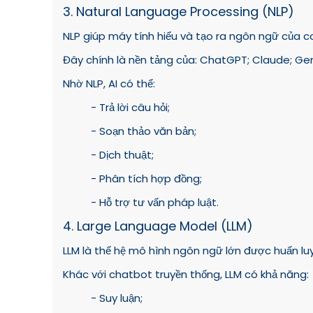
3. Natural Language Processing (NLP)
NLP giúp máy tính hiểu và tạo ra ngôn ngữ của c
Đây chính là nền tảng của: ChatGPT; Claude; Gem
Nhờ NLP, AI có thể:
- Trả lời câu hỏi;
- Soạn thảo văn bản;
- Dịch thuật;
- Phân tích hợp đồng;
- Hỗ trợ tư vấn pháp luật.
4. Large Language Model (LLM)
LLM là thế hệ mô hình ngôn ngữ lớn được huấn luy
Khác với chatbot truyền thống, LLM có khả năng:
- Suy luận;