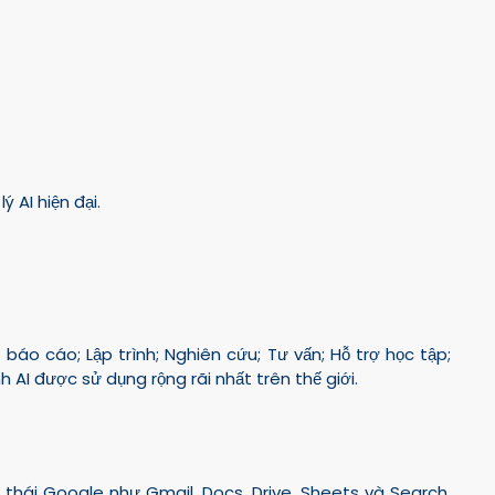
 AI hiện đại.
 báo cáo; Lập trình; Nghiên cứu; Tư vấn; Hỗ trợ học tập;
h AI được sử dụng rộng rãi nhất trên thế giới.
nh thái Google như Gmail, Docs, Drive, Sheets và Search,