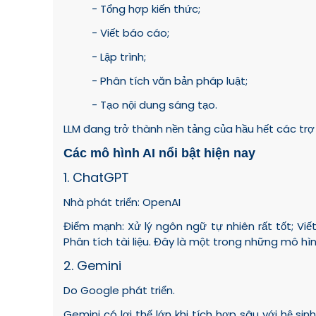
- Tổng hợp kiến thức;
- Viết báo cáo;
- Lập trình;
- Phân tích văn bản pháp luật;
- Tạo nội dung sáng tạo.
LLM đang trở thành nền tảng của hầu hết các trợ lý
Các mô hình AI nổi bật hiện nay
1. ChatGPT
Nhà phát triển: OpenAI
Điểm mạnh: Xử lý ngôn ngữ tự nhiên rất tốt; Viết
Phân tích tài liệu. Đây là một trong những mô hìn
2. Gemini
Do Google phát triển.
Gemini có lợi thế lớn khi tích hợp sâu với hệ si