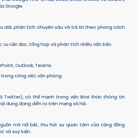
ủa Google.
iệu dài, phân tích chuyên sâu và trả lời theo phong cách
vụ cần đọc, tổng hợp và phân tích nhiều văn bản.
erPoint; Outlook; Teams.
 trong công việc văn phòng.
à Twitter), có thế mạnh trong việc khai thác thông tin
nội dung đang diễn ra trên mạng xã hội.
guồn mở nổi bật, thu hút sự quan tâm của cộng đồng
ọc và suy luận.