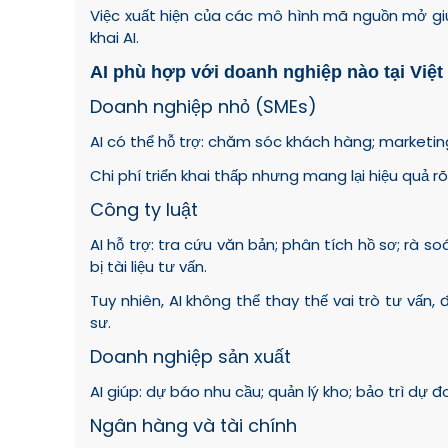
Việc xuất hiện của các mô hình mã nguồn mở giú
khai AI.
AI phù hợp với doanh nghiệp nào tại Việ
Doanh nghiệp nhỏ (SMEs)
AI có thể hỗ trợ: chăm sóc khách hàng; marketing;
Chi phí triển khai thấp nhưng mang lại hiệu quả rõ 
Công ty luật
AI hỗ trợ: tra cứu văn bản; phân tích hồ sơ; rà s
bị tài liệu tư vấn.
Tuy nhiên, AI không thể thay thế vai trò tư vấn
sư.
Doanh nghiệp sản xuất
AI giúp: dự báo nhu cầu; quản lý kho; bảo trì dự 
Ngân hàng và tài chính