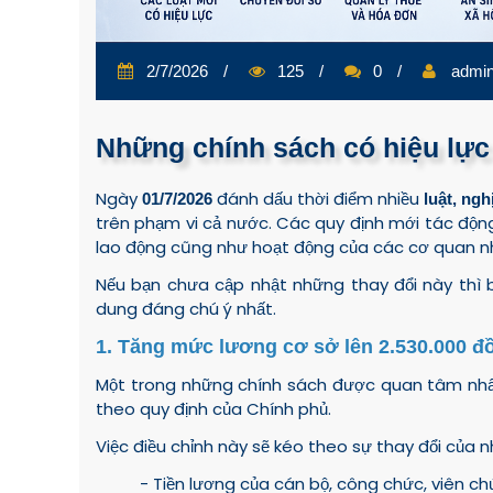
2/7/2026
125
0
admi
Những chính sách có hiệu lực
Ngày
đánh dấu thời điểm nhiều
01/7/2026
luật, ng
trên phạm vi cả nước. Các quy định mới tác động
lao động cũng như hoạt động của các cơ quan n
Nếu bạn chưa cập nhật những thay đổi này thì 
dung đáng chú ý nhất.
1. Tăng mức lương cơ sở lên 2.530.000 đ
Một trong những chính sách được quan tâm nhấ
theo quy định của Chính phủ.
Việc điều chỉnh này sẽ kéo theo sự thay đổi của n
- Tiền lương của cán bộ, công chức, viên ch