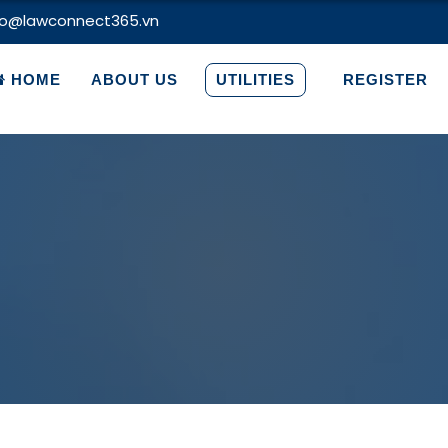
fo@lawconnect365.vn
HOME
ABOUT US
UTILITIES
REGISTER