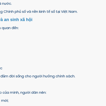
à nước.
Chính phủ số và nền kinh tế số tại Việt Nam.
à an sinh xã hội
n quan đến:
ức
 đảm đời sống cho người hưởng chính sách.
p của mình, người dân nên:
 mới;