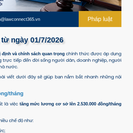
Pháp luật
n@lawconnect365.vn
 từ ngày 01/7/2026
chính thức được áp dụng
hị định và chính sách quan trọng
 trực tiếp đến đời sống người dân, doanh nghiệp, người
hà nước.
bài viết dưới đây sẽ giúp bạn nắm bắt nhanh những nội
ồng/tháng
t là việc
tăng mức lương cơ sở lên 2.530.000 đồng/tháng
hiều chế độ như:
ức;