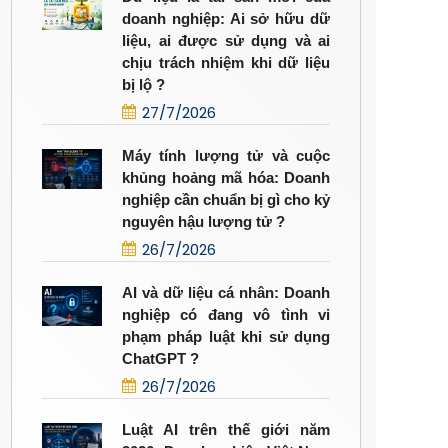
doanh nghiệp: Ai sở hữu dữ
liệu, ai được sử dụng và ai
chịu trách nhiệm khi dữ liệu
bị lộ ?
27/7/2026
Máy tính lượng tử và cuộc
khủng hoảng mã hóa: Doanh
nghiệp cần chuẩn bị gì cho kỷ
nguyên hậu lượng tử ?
26/7/2026
AI và dữ liệu cá nhân: Doanh
nghiệp có đang vô tình vi
phạm pháp luật khi sử dụng
ChatGPT ?
26/7/2026
Luật AI trên thế giới năm