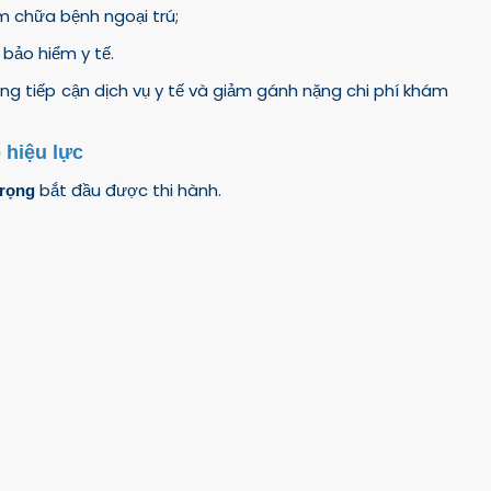
m chữa bệnh ngoại trú;
bảo hiểm y tế.
ng tiếp cận dịch vụ y tế và giảm gánh nặng chi phí khám
 hiệu lực
bắt đầu được thi hành.
trọng