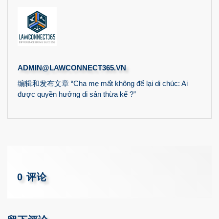
ADMIN@LAWCONNECT365.VN
编辑和发布文章 “Cha mẹ mất không để lại di chúc: Ai
được quyền hưởng di sản thừa kế ?”
0 评论