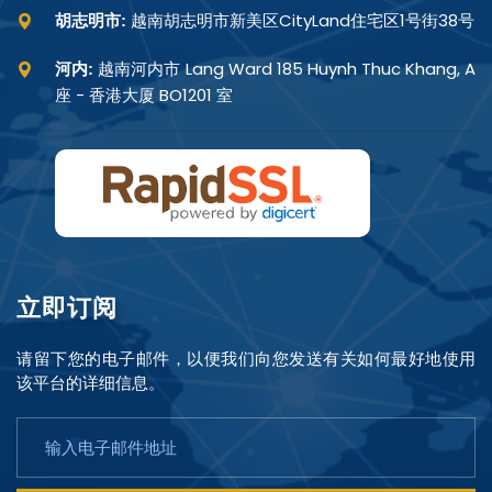
越南胡志明市新美区CityLand住宅区1号街38号
胡志明市:
越南河内市 Lang Ward 185 Huynh Thuc Khang, A
河内:
座 - 香港大厦 BO1201 室
Prestige
Justice
RegTech AI
Signal Red
立即订阅
请留下您的电子邮件，以便我们向您发送有关如何最好地使用
该平台的详细信息。
主色 1
主色 2
强调色 1
强调色 2