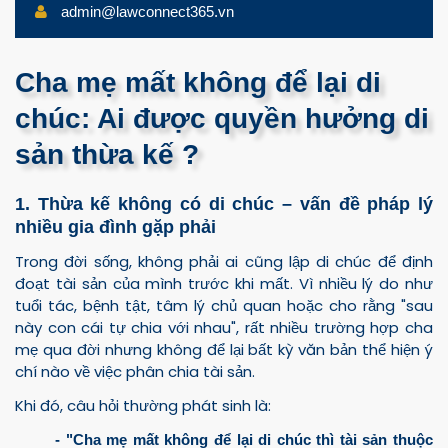
admin@lawconnect365.vn
Cha mẹ mất không để lại di
chúc: Ai được quyền hưởng di
sản thừa kế ?
1. Thừa kế không có di chúc – vấn đề pháp lý
nhiều gia đình gặp phải
Trong đời sống, không phải ai cũng lập di chúc để định
đoạt tài sản của mình trước khi mất. Vì nhiều lý do như
tuổi tác, bệnh tật, tâm lý chủ quan hoặc cho rằng "sau
này con cái tự chia với nhau", rất nhiều trường hợp cha
mẹ qua đời nhưng không để lại bất kỳ văn bản thể hiện ý
chí nào về việc phân chia tài sản.
Khi đó, câu hỏi thường phát sinh là:
- "Cha mẹ mất không để lại di chúc thì tài sản thuộc