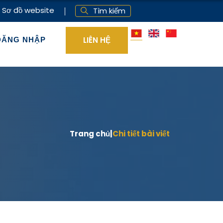
Sơ đồ website
Tìm kiếm
LIÊN HỆ
ĐĂNG NHẬP
Trang chủ
|
Chi tiết bài viết