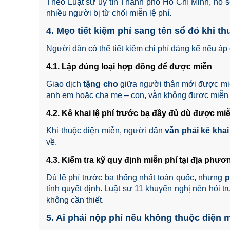
Theo Luật sư uy tín Thành phố Hồ Chí Minh, hồ s
nhiều người bị từ chối miễn lệ phí.
4. Mẹo tiết kiệm phí sang tên sổ đỏ khi th
Người dân có thể tiết kiệm chi phí đáng kể nếu á
4.1. Lập đúng loại hợp đồng để được miễn
Giao dịch
tặng cho
giữa người thân mới được miễn
anh em hoặc cha mẹ – con, vẫn không được miễn l
4.2. Kê khai lệ phí trước bạ đầy đủ dù được mi
Khi thuộc diện miễn, người dân
vẫn phải kê khai
về.
4.3. Kiểm tra kỹ quy định miễn phí tại địa phươ
Dù lệ phí trước bạ thống nhất toàn quốc, nhưng
p
tỉnh quyết định. Luật sư 11 khuyến nghị nên hỏi t
không cần thiết.
5. Ai phải nộp phí nếu không thuộc diện m