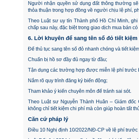
Người nhận quyền sử dụng đất thông thường sẽ l
thỏa thuận trong hợp đồng về người chịu lệ phí, p
Theo Luật sư uy tín Thành phố Hồ Chí Minh, ghi r
chấp sau này, đặc biệt trong giao dịch mua bán có g
6. Lời khuyên để sang tên sổ đỏ tiết kiệm
Để thủ tục sang tên sổ đỏ nhanh chóng và tiết kiệ
Chuẩn bị hồ sơ đầy đủ ngay từ đầu;
Tận dụng các trường hợp được miễn lệ phí trước 
Nắm rõ quy trình đăng ký biến động;
Tham khảo ý kiến chuyên môn để tránh sai sót.
Theo Luật sư Nguyễn Thành Huân – Giám đốc Cô
không chỉ tiết kiệm chi phí mà còn giúp hoàn tất t
Căn cứ pháp lý
Điều 10 Nghị định 10/2022/NĐ-CP về lệ phí trước