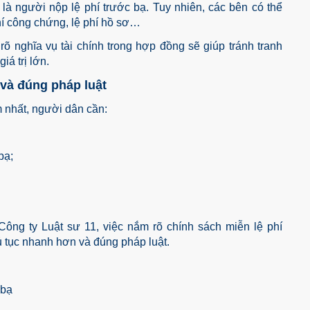
à người nộp lệ phí trước bạ. Tuy nhiên, các bên có thể
hí công chứng, lệ phí hồ sơ…
õ nghĩa vụ tài chính trong hợp đồng sẽ giúp tránh tranh
iá trị lớn.
 và đúng pháp luật
m nhất, người dân cần:
bạ;
ng ty Luật sư 11, việc nắm rõ chính sách miễn lệ phí
hủ tục nhanh hơn và đúng pháp luật.
 bạ