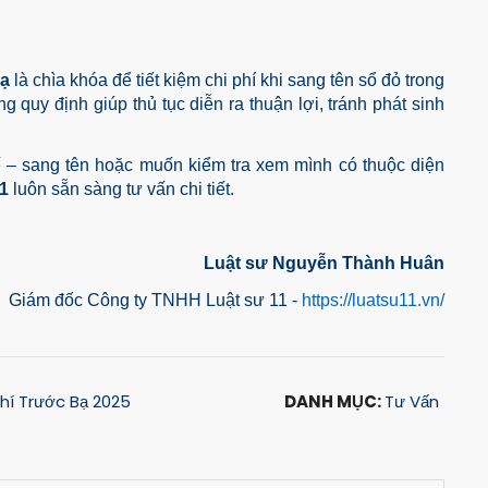
bạ
là chìa khóa để tiết kiệm chi phí khi sang tên sổ đỏ trong
quy định giúp thủ tục diễn ra thuận lợi, tránh phát sinh
ế – sang tên hoặc muốn kiểm tra xem mình có thuộc diện
1
luôn sẵn sàng tư vấn chi tiết.
Luật sư Nguyễn Thành Huân
Giám đốc Công ty TNHH Luật sư 11 -
https://luatsu11.vn/
Phí Trước Bạ 2025
DANH MỤC:
Tư Vấn