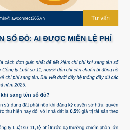
Tư vấn
min@lawconnect365.vn
N SỔ ĐỎ: AI ĐƯỢC MIỄN LỆ PHÍ
à cách đơn giản nhất để tiết kiệm chi phí khi sang tên sổ
Công ty Luật sư 11, người dân chỉ cần chuẩn bị đúng hồ
ể chi phí sang tên. Bài viết dưới đây hệ thống đầy đủ các
uả năm 2025.
p khi sang tên sổ đỏ?
ền sử dụng đất phải nộp khi đăng ký quyền sở hữu, quyền
c thu hiện nay đối với nhà đất là
0,5%
giá trị tài sản theo
 ty Luật sư 11, lệ phí trước bạ thường chiếm phần lớn