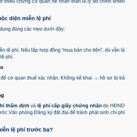
ơ thiếu chứng cứ quan hệ nhân thân là lý do chính khiến
uộc diện miễn lệ phí
p dụng đúng các mẹo dưới đây:
 lệ phí. Nếu lập hợp đồng “mua bán cho tiện”, dù vẫn là
ệ phí.
ễn
để cơ quan thuế xác nhận. Không kê khai → hồ sơ bị trả
ng
hí thẩm định
và
lệ phí cấp giấy chứng nhận
do HĐND
rước Văn phòng Đăng ký đất đai để tránh phát sinh chi phí
iễn lệ phí trước bạ?