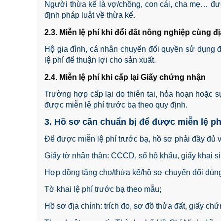
Người thừa kế là vợ/chồng, con cái, cha mẹ… được
định pháp luật về thừa kế.
2.3. Miễn lệ phí khi đổi đất nông nghiệp cùng đ
Hộ gia đình, cá nhân chuyển đổi quyền sử dụng đ
lệ phí để thuận lợi cho sản xuất.
2.4. Miễn lệ phí khi cấp lại Giấy chứng nhận
Trường hợp cấp lại do thiên tai, hỏa hoạn hoặc 
được miễn lệ phí trước bạ theo quy định.
3. Hồ sơ cần chuẩn bị để được miễn lệ ph
Để được miễn lệ phí trước bạ, hồ sơ phải đầy đủ 
Giấy tờ nhân thân: CCCD, sổ hộ khẩu, giấy khai si
Hợp đồng tặng cho/thừa kế/hồ sơ chuyển đổi đúng
Tờ khai lệ phí trước bạ theo mẫu;
Hồ sơ địa chính: trích đo, sơ đồ thửa đất, giấy ch