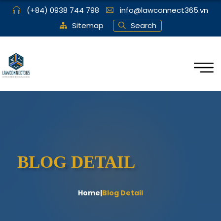
(+84) 0938 744 798
info@lawconnect365.vn
Sitemap
Search
BLOG DETAIL
Home
|
Blog Detail