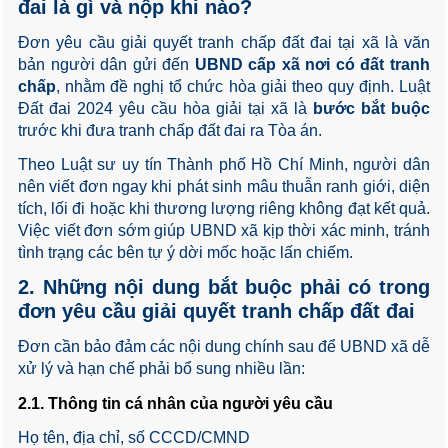
đai là gì và nộp khi nào?
Đơn yêu cầu giải quyết tranh chấp đất đai tại xã là văn
bản người dân gửi đến
UBND cấp xã nơi có đất tranh
chấp
, nhằm đề nghị tổ chức hòa giải theo quy định. Luật
Đất đai 2024 yêu cầu hòa giải tại xã là
bước bắt buộc
trước khi đưa tranh chấp đất đai ra Tòa án.
Theo Luật sư uy tín Thành phố Hồ Chí Minh, người dân
nên viết đơn ngay khi phát sinh mâu thuẫn ranh giới, diện
tích, lối đi hoặc khi thương lượng riêng không đạt kết quả.
Việc viết đơn sớm giúp UBND xã kịp thời xác minh, tránh
tình trạng các bên tự ý dời mốc hoặc lấn chiếm.
2. Những nội dung bắt buộc phải có trong
đơn yêu cầu giải quyết tranh chấp đất đai
Đơn cần bảo đảm các nội dung chính sau để UBND xã dễ
xử lý và hạn chế phải bổ sung nhiều lần:
2.1. Thông tin cá nhân của người yêu cầu
Họ tên, địa chỉ, số CCCD/CMND