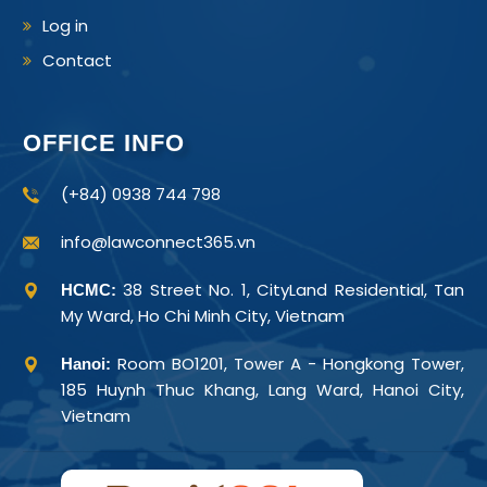
Log in
Contact
OFFICE INFO
(+84) 0938 744 798
info@lawconnect365.vn
38 Street No. 1, CityLand Residential, Tan
HCMC:
My Ward, Ho Chi Minh City, Vietnam
Room BO1201, Tower A - Hongkong Tower,
Hanoi:
185 Huynh Thuc Khang, Lang Ward, Hanoi City,
Vietnam