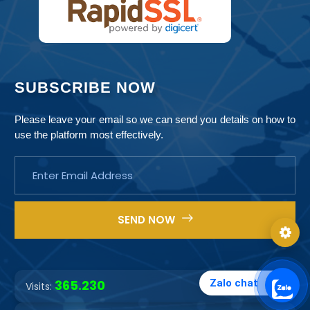
Prestige
Justice
RegTech AI
Signal Red
SUBSCRIBE NOW
Please leave your email so we can send you details on how to
use the platform most effectively.
Primary 1
Primary 2
Accent 1
Accent 2
SEND NOW
Zalo chat
365.230
Visits: