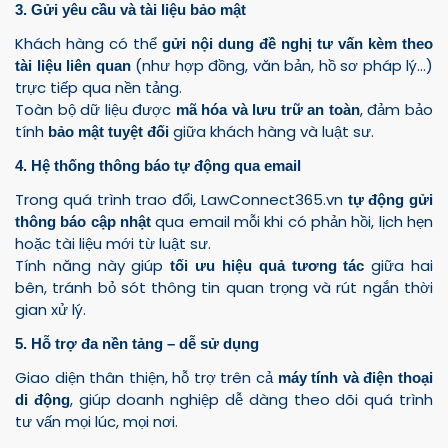
3. Gửi yêu cầu và tài liệu bảo mật
Khách hàng có thể
gửi nội dung đề nghị tư vấn kèm theo
(như hợp đồng, văn bản, hồ sơ pháp lý…)
tài liệu liên quan
trực tiếp qua nền tảng.
Toàn bộ dữ liệu được
, đảm bảo
mã hóa và lưu trữ an toàn
tính
giữa khách hàng và luật sư.
bảo mật tuyệt đối
4. Hệ thống thông báo tự động qua email
Trong quá trình trao đổi, LawConnect365.vn
tự động gửi
qua email mỗi khi có phản hồi, lịch hẹn
thông báo cập nhật
hoặc tài liệu mới từ luật sư.
Tính năng này giúp
giữa hai
tối ưu hiệu quả tương tác
bên, tránh bỏ sót thông tin quan trọng và rút ngắn thời
gian xử lý.
5. Hỗ trợ đa nền tảng – dễ sử dụng
Giao diện thân thiện, hỗ trợ trên cả
máy tính và điện thoại
, giúp doanh nghiệp dễ dàng theo dõi quá trình
di động
tư vấn mọi lúc, mọi nơi.