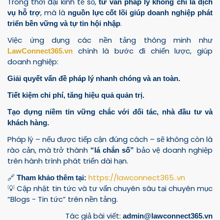
Trong thời đại kinh tế số,
tư vấn pháp lý không chỉ là dịch
, mà là
vụ hỗ trợ
nguồn lực cốt lõi giúp doanh nghiệp phát
.
triển bền vững và tự tin hội nhập
Việc ứng dụng các nền tảng thông minh như
chính là bước đi chiến lược, giúp
LawConnect365.vn
doanh nghiệp:
Giải quyết vấn đề pháp lý nhanh chóng và an toàn.
Tiết kiệm chi phí, tăng hiệu quả quản trị.
Tạo dựng niềm tin vững chắc với đối tác, nhà đầu tư và
khách hàng.
Pháp lý – nếu được tiếp cận đúng cách – sẽ không còn là
rào cản, mà trở thành
bảo vệ doanh nghiệp
“lá chắn số”
trên hành trình phát triển dài hạn.
🔗
https://lawconnect365..vn
Tham khảo thêm tại:
💡 Cập nhật tin tức và tư vấn chuyên sâu tại chuyên mục
“Blogs - Tin tức” trên nền tảng.
Tác giả bài viết:
admin@lawconnect365.vn