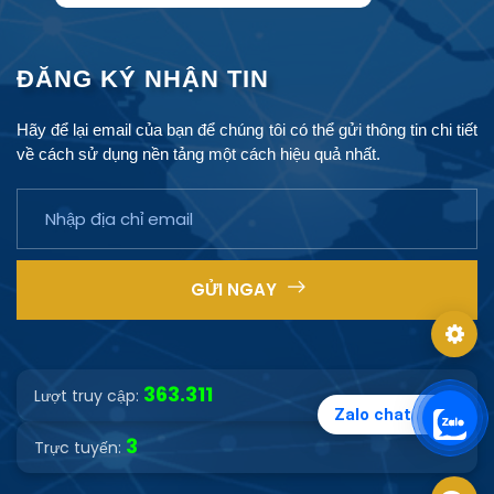
Prestige
Justice
RegTech AI
Signal Red
ĐĂNG KÝ NHẬN TIN
Hãy để lại email của bạn để chúng tôi có thể gửi thông tin chi tiết
về cách sử dụng nền tảng một cách hiệu quả nhất.
Nền 1
Nền 2
Điểm 1
Điểm 2
GỬI NGAY
363.311
Lượt truy cập:
Zalo chat
3
Trực tuyến: