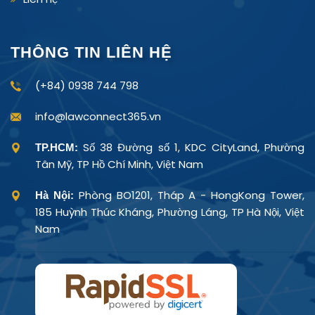
THÔNG TIN LIÊN HỆ
(+84) 0938 744 798
info@lawconnect365.vn
Số 38 Đường số 1, KDC CityLand, Phường
TP.HCM:
Tân Mỹ, TP Hồ Chí Minh, Việt Nam
Phòng BO1201, Tháp A - HongKong Tower,
Hà Nội:
185 Huỳnh Thúc Kháng, Phường Láng, TP Hà Nội, Việt
Nam