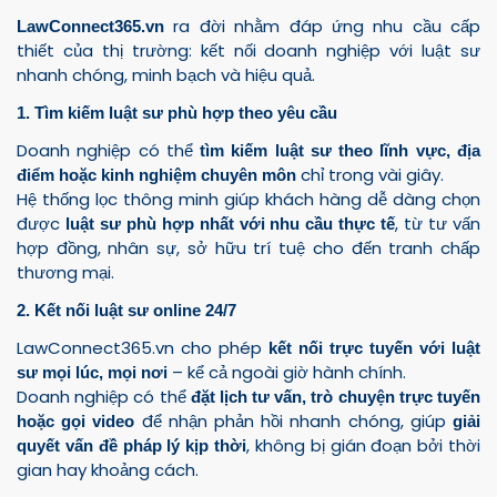
ra đời nhằm đáp ứng nhu cầu cấp
LawConnect365.vn
thiết của thị trường: kết nối doanh nghiệp với luật sư
nhanh chóng, minh bạch và hiệu quả.
1. Tìm kiếm luật sư phù hợp theo yêu cầu
Doanh nghiệp có thể
tìm kiếm luật sư theo lĩnh vực, địa
chỉ trong vài giây.
điểm hoặc kinh nghiệm chuyên môn
Hệ thống lọc thông minh giúp khách hàng dễ dàng chọn
được
, từ tư vấn
luật sư phù hợp nhất với nhu cầu thực tế
hợp đồng, nhân sự, sở hữu trí tuệ cho đến tranh chấp
thương mại.
2. Kết nối luật sư online 24/7
LawConnect365.vn cho phép
kết nối trực tuyến với luật
– kể cả ngoài giờ hành chính.
sư mọi lúc, mọi nơi
Doanh nghiệp có thể
đặt lịch tư vấn, trò chuyện trực tuyến
để nhận phản hồi nhanh chóng, giúp
hoặc gọi video
giải
, không bị gián đoạn bởi thời
quyết vấn đề pháp lý kịp thời
gian hay khoảng cách.