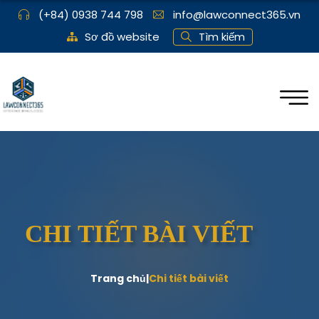
(+84) 0938 744 798
info@lawconnect365.vn
Sơ đồ website
Tìm kiếm
CHI TIẾT BÀI VIẾT
Trang chủ
|
Chi tiết bài viết