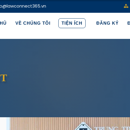
fo@lawconnect365.vn
HỦ
VỀ CHÚNG TÔI
TIỆN ÍCH
ĐĂNG KÝ
ẾT