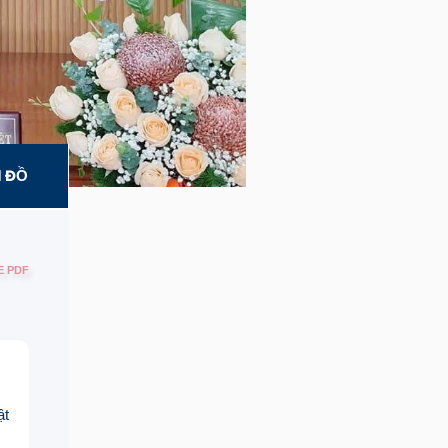
 ĐỒ
E PDF
ật