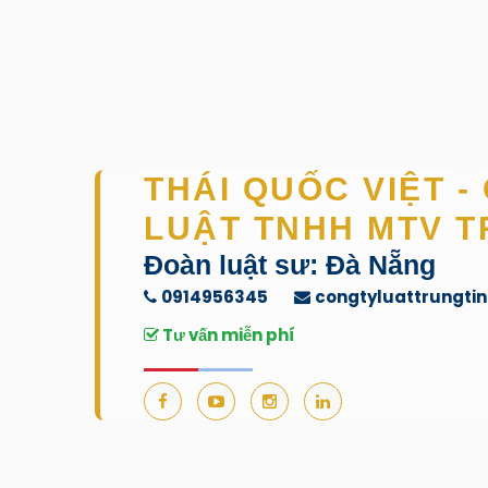
THÁI QUỐC VIỆT -
LUẬT TNHH MTV T
Đoàn luật sư: Đà Nẵng
0914956345
congtyluattrungti
Tư vấn miễn phí