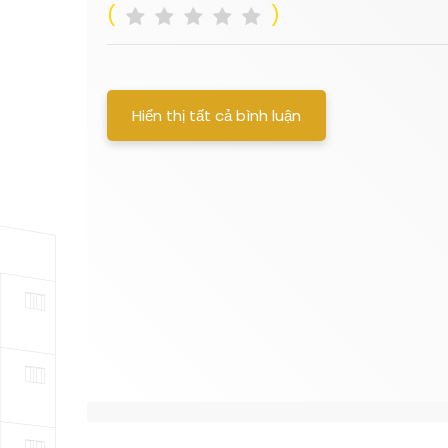
(
)
Hiển thị tất cả bình luận