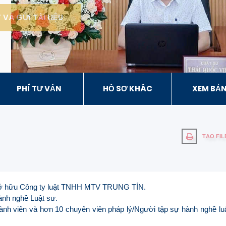
VÀ GỬI TÀI LIỆU
PHÍ TƯ VẤN
HỒ SƠ KHÁC
XEM BẢN
TẠO FIL
 sở hữu Công ty luật TNHH MTV TRUNG TÍN.
ành nghề Luật sư.
hành viên và hơn 10 chuyên viên pháp lý/Người tập sự hành nghề lu