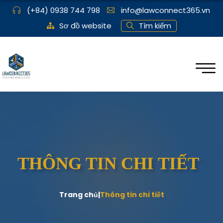
(+84) 0938 744 798
info@lawconnect365.vn
Sơ đồ website
Tìm kiếm
THÔNG TIN CHI TIẾT
Trang chủ
|
Thông tin chi tiết