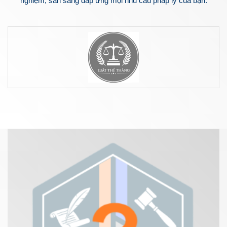
nghiệm, sẵn sàng đáp ứng mọi nhu cầu pháp lý của bạn.