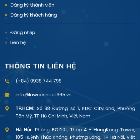
Đăng ký thành viên
Đăng ký khách hàng
Đăng nhập
Liên hệ
THÔNG TIN LIÊN HỆ
(+84) 0938 744 798
info@lawconnect365.vn
Số 38 Đường số 1, KDC CityLand, Phường
TP.HCM:
Tân Mỹ, TP Hồ Chí Minh, Việt Nam
Phòng BO1201, Tháp A - HongKong Tower,
Hà Nội:
185 Huỳnh Thúc Kháng, Phường Láng, TP Hà Nội, Việt