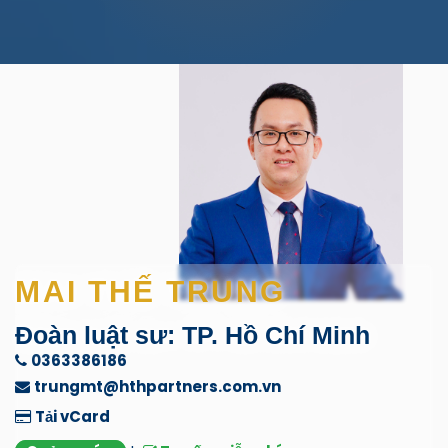
MAI THẾ TRUNG
Đoàn luật sư: TP. Hồ Chí Minh
0363386186
trungmt@hthpartners.com.vn
Tải vCard