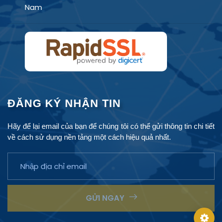
Nam
Prestige
Justice
RegTech AI
Signal Red
ĐĂNG KÝ NHẬN TIN
Hãy để lại email của bạn để chúng tôi có thể gửi thông tin chi tiết
về cách sử dụng nền tảng một cách hiệu quả nhất.
Nền 1
Nền 2
Điểm 1
Điểm 2
GỬI NGAY