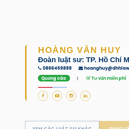
HOÀNG VĂN HUY
Đoàn luật sư: TP. Hồ Chí 
0866459888
hoanghuy@dhhlaw
Quảng cáo
|
Tư vấn miễn phí
ĐĂNG KÝ 
XEM CÁC LUẬT SƯ KHÁC