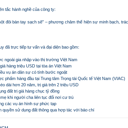
ên tắc hành nghề của công ty:
à một đôi bàn tay sạch sẽ” – phương châm thể hiện sự minh bạch, trá
y đã trực tiếp tư vấn và đại diện bao gồm:
c ngoài gia nhập vào thị trường Việt Nam
ị giá hàng triệu USD tại tòa án Việt Nam
hiều vụ án dân sự có tính bước ngoặt
ược phẩm hàng đầu tại Trung tâm Trọng tài Quốc tế Việt Nam (VIAC)
éo dài hơn 20 năm, trị giá trên 2 triệu USD
ng đất trị giá hàng chục tỷ đồng
ẹ khi người cha liên tục đổi nơi cư trú
ng các vụ án hình sự phức tạp
PHCM