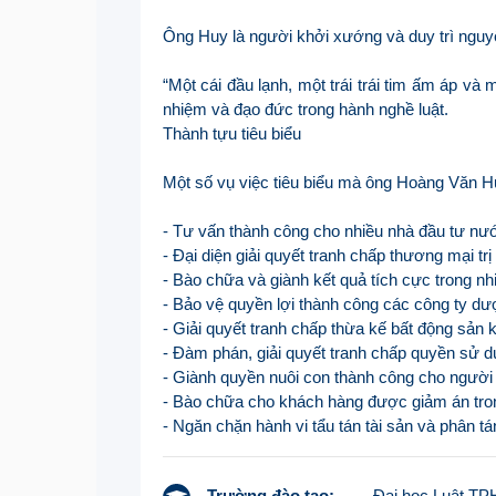
Ông Huy là người khởi xướng và duy trì nguy
“Một cái đầu lạnh, một trái trái tim ấm áp v
nhiệm và đạo đức trong hành nghề luật.
Thành tựu tiêu biểu
Một số vụ việc tiêu biểu mà ông Hoàng Văn Hu
- Tư vấn thành công cho nhiều nhà đầu tư nướ
- Đại diện giải quyết tranh chấp thương mại tr
- Bào chữa và giành kết quả tích cực trong n
- Bảo vệ quyền lợi thành công các công ty d
- Giải quyết tranh chấp thừa kế bất động sản k
- Đàm phán, giải quyết tranh chấp quyền sử dụ
- Giành quyền nuôi con thành công cho người m
- Bào chữa cho khách hàng được giảm án tro
Trường đào tạo:
Đại học Luật T