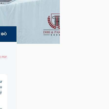
 ĐỒ
E PDF
tư
ều
lý
 –