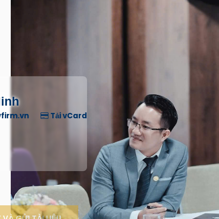
Minh
firm.vn
Tải vCard
VÀ GỬI TÀI LIỆU