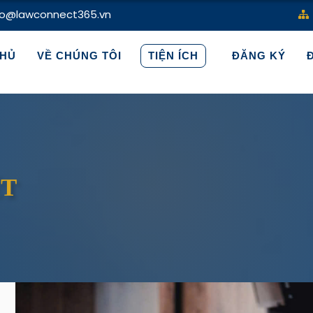
fo@lawconnect365.vn
HỦ
VỀ CHÚNG TÔI
TIỆN ÍCH
ĐĂNG KÝ
ẾT