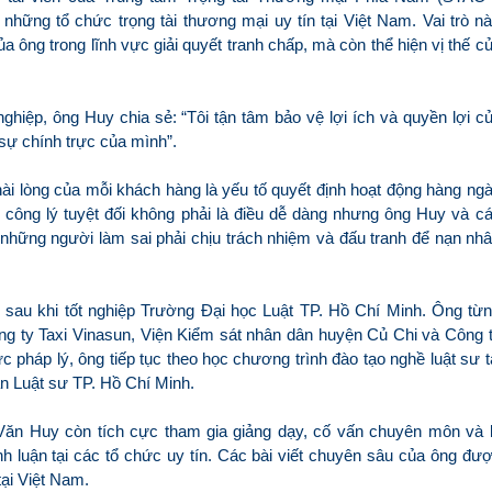
g những tổ chức trọng tài thương mại uy tín tại Việt Nam. Vai trò n
 ông trong lĩnh vực giải quyết tranh chấp, mà còn thể hiện vị thế c
ghiệp, ông Huy chia sẻ: “Tôi tận tâm bảo vệ lợi ích và quyền lợi c
ự chính trực của mình”.
i lòng của mỗi khách hàng là yếu tố quyết định hoạt động hàng ng
 công lý tuyệt đối không phải là điều dễ dàng nhưng ông Huy và c
những người làm sai phải chịu trách nhiệm và đấu tranh để nạn nh
 sau khi tốt nghiệp Trường Đại học Luật TP. Hồ Chí Minh. Ông từ
ng ty Taxi Vinasun, Viện Kiểm sát nhân dân huyện Củ Chi và Công 
háp lý, ông tiếp tục theo học chương trình đào tạo nghề luật sư t
n Luật sư TP. Hồ Chí Minh.
ăn Huy còn tích cực tham gia giảng dạy, cố vấn chuyên môn và 
h luận tại các tổ chức uy tín. Các bài viết chuyên sâu của ông đư
tại Việt Nam.