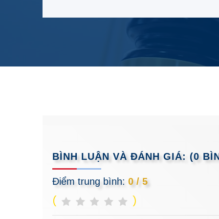
BÌNH LUẬN VÀ ĐÁNH GIÁ:
(0 BÌ
Điểm trung bình:
0 / 5
(
)