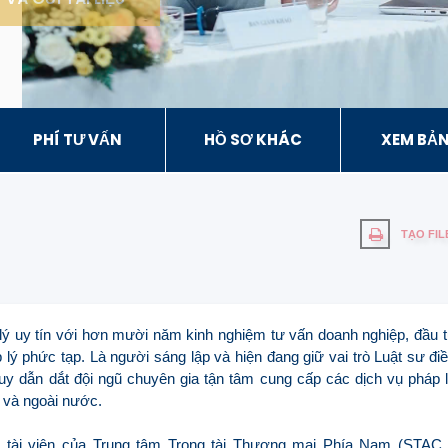
PHÍ TƯ VẤN
HỒ SƠ KHÁC
XEM BẢN
TẠO FIL
ý uy tín với hơn mười năm kinh nghiệm tư vấn doanh nghiệp, đầu 
 lý phức tạp. Là người sáng lập và hiện đang giữ vai trò Luật sư đi
uy dẫn dắt đội ngũ chuyên gia tận tâm cung cấp các dịch vụ pháp 
 và ngoài nước.
g tài viên của Trung tâm Trọng tài Thương mại Phía Nam (STAC