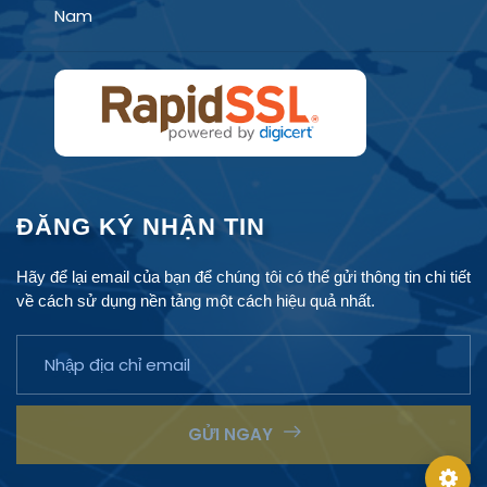
Nam
Prestige
Justice
RegTech AI
Signal Red
ĐĂNG KÝ NHẬN TIN
Hãy để lại email của bạn để chúng tôi có thể gửi thông tin chi tiết
về cách sử dụng nền tảng một cách hiệu quả nhất.
Nền 1
Nền 2
Điểm 1
Điểm 2
GỬI NGAY