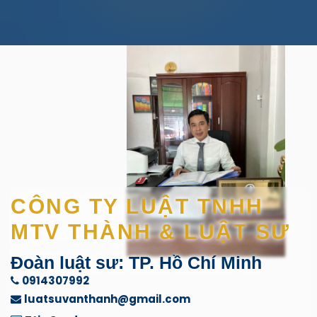
CÔNG TY LUẬT TNHH
MTV THÀNH & LUẬT SƯ
Đoàn luật sư: TP. Hồ Chí Minh
0914307992
luatsuvanthanh@gmail.com