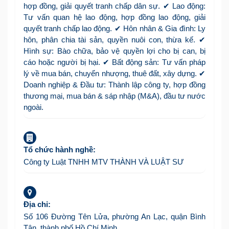
hợp đồng, giải quyết tranh chấp dân sự. ✔ Lao động:
Tư vấn quan hệ lao động, hợp đồng lao động, giải
quyết tranh chấp lao động. ✔ Hôn nhân & Gia đình: Ly
hôn, phân chia tài sản, quyền nuôi con, thừa kế. ✔
Hình sự: Bào chữa, bảo vệ quyền lợi cho bị can, bị
cáo hoặc người bị hại. ✔ Bất động sản: Tư vấn pháp
lý về mua bán, chuyển nhượng, thuê đất, xây dựng. ✔
Doanh nghiệp & Đầu tư: Thành lập công ty, hợp đồng
thương mại, mua bán & sáp nhập (M&A), đầu tư nước
ngoài.
Tổ chức hành nghề:
Công ty Luật TNHH MTV THÀNH VÀ LUẬT SƯ
Địa chỉ:
Số 106 Đường Tên Lửa, phường An Lạc, quận Bình
Tân, thành phố Hồ Chí Minh