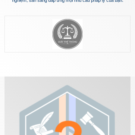
nghiệm, sẵn sàng đáp ứng mọi nhu cầu pháp lý của bạn.