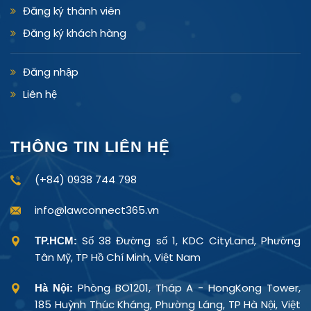
Đăng ký thành viên
Đăng ký khách hàng
Đăng nhập
Liên hệ
THÔNG TIN LIÊN HỆ
(+84) 0938 744 798
info@lawconnect365.vn
Số 38 Đường số 1, KDC CityLand, Phường
TP.HCM:
Tân Mỹ, TP Hồ Chí Minh, Việt Nam
Phòng BO1201, Tháp A - HongKong Tower,
Hà Nội:
185 Huỳnh Thúc Kháng, Phường Láng, TP Hà Nội, Việt