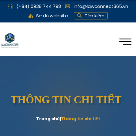
(+84) 0938 744 798
info@lawconnect365.vn
Sơ đồ website
Tìm kiếm
THÔNG TIN CHI TIẾT
Trang chủ
|
Thông tin chi tiết