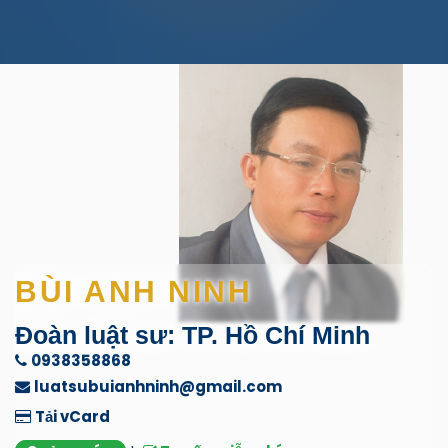
BÙI ANH NINH
Đoàn luật sư: TP. Hồ Chí Minh
0938358868
luatsubuianhninh@gmail.com
Tải vCard