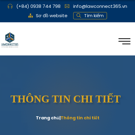
(+84) 0938 744 798
info@lawconnect365.vn
Sơ đồ website
Tìm kiếm
THÔNG TIN CHI TIẾT
Trang chủ
|
Thông tin chi tiết