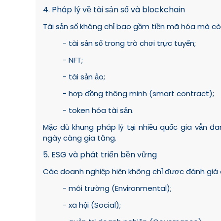
4. Pháp lý về tài sản số và blockchain
Tài sản số không chỉ bao gồm tiền mã hóa mà cò
- tài sản số trong trò chơi trực tuyến;
- NFT;
- tài sản ảo;
- hợp đồng thông minh (smart contract);
- token hóa tài sản.
Mặc dù khung pháp lý tại nhiều quốc gia vẫn đa
ngày càng gia tăng.
5. ESG và phát triển bền vững
Các doanh nghiệp hiện không chỉ được đánh giá 
- môi trường (Environmental);
- xã hội (Social);