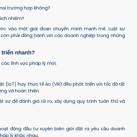
 mọi trường hợp không?
trách nhiệm?
ước vào một giai đoạn chuyển mình mạnh mẽ. Luật sư
à còn phải đồng hành với các doanh nghiệp trong những
 triển nhanh?
các lĩnh vực pháp lý mới:
t (IoT) hay thực tế ảo (VR) đều phát triển với tốc độ rất
ựng và hoàn thiện.
t sư để đánh giá rủi ro, xây dựng quy trình tuân thủ và
hoạt động đầu tư xuyên biên giới đặt ra yêu cầu doanh
háp lý khác nhau.