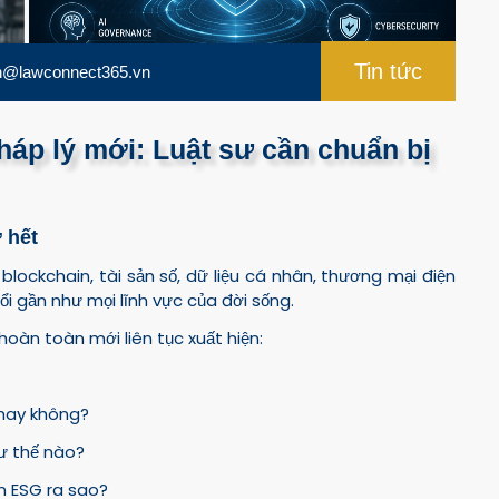
Tin tức
n@lawconnect365.vn
pháp lý mới: Luật sư cần chuẩn bị
 hết
 blockchain, tài sản số, dữ liệu cá nhân, thương mại điện
ổi gần như mọi lĩnh vực của đời sống.
hoàn toàn mới liên tục xuất hiện:
 hay không?
hư thế nào?
n ESG ra sao?