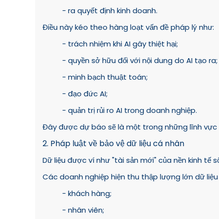
- ra quyết định kinh doanh.
Điều này kéo theo hàng loạt vấn đề pháp lý như:
- trách nhiệm khi AI gây thiệt hại;
- quyền sở hữu đối với nội dung do AI tạo ra;
- minh bạch thuật toán;
- đạo đức AI;
- quản trị rủi ro AI trong doanh nghiệp.
Đây được dự báo sẽ là một trong những lĩnh vực 
2. Pháp luật về bảo vệ dữ liệu cá nhân
Dữ liệu được ví như "tài sản mới" của nền kinh tế s
Các doanh nghiệp hiện thu thập lượng lớn dữ liệu 
- khách hàng;
- nhân viên;