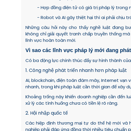
- Hợp đồng điện tử có giá trị pháp lý trong
- Robot và AI gây thiệt hại thì ai phải chịu 
Những câu hỏi này cho thấy nghề luật đang b
không chỉ giải quyết tranh chấp truyền thống m
lĩnh vực hoàn toàn mới.
Vì sao các lĩnh vực pháp lý mới đang phát
Có ba động lực chính thúc đẩy sự hình thành của 
1. Công nghệ phát triển nhanh hơn pháp luật
AI, blockchain, điện toán đám mây, Internet vạn vậ
nhanh, trong khi pháp luật cần thời gian để xây d
Khoảng trống này khiến doanh nghiệp cần đến luậ
xử lý các tình huống chưa có tiền lệ rõ ràng.
2. Hội nhập quốc tế
Các hiệp định thương mại tự do thế hệ mới và 
nghiệp phải đáp ứng đồng thời nhiều tiêu chuẩn p