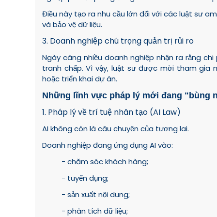
Điều này tạo ra nhu cầu lớn đối với các luật sư am
và bảo vệ dữ liệu.
3. Doanh nghiệp chú trọng quản trị rủi ro
Ngày càng nhiều doanh nghiệp nhận ra rằng chi p
tranh chấp. Vì vậy, luật sư được mời tham gia
hoặc triển khai dự án.
Những lĩnh vực pháp lý mới đang "bùng 
1. Pháp lý về trí tuệ nhân tạo (AI Law)
AI không còn là câu chuyện của tương lai.
Doanh nghiệp đang ứng dụng AI vào:
- chăm sóc khách hàng;
- tuyển dụng;
- sản xuất nội dung;
- phân tích dữ liệu;