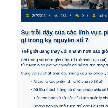
2/7/2026
136
0
admi
Sự trỗi dậy của các lĩnh vực 
gì trong kỷ nguyên số ?
Thế giới đang thay đổi nhanh hơn bao giờ
Chỉ trong vài năm gần đây, trí tuệ nhân tạo (AI),
tử xuyên biên giới và chuyển đổi số đã làm thay đ
Cùng với sự phát triển đó, những câu hỏi pháp lý 
- AI tạo ra tác phẩm thì ai là chủ sở hữu?
- Dữ liệu khách hàng có được phép chia sẻ
- Tiền mã hóa và tài sản số được quản lý n
- Doanh nghiệp phải tuân thủ các tiêu chuẩ