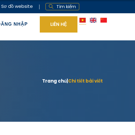
Sơ đồ website
Tìm kiếm
LIÊN HỆ
ĐĂNG NHẬP
Trang chủ
|
Chi tiết bài viết