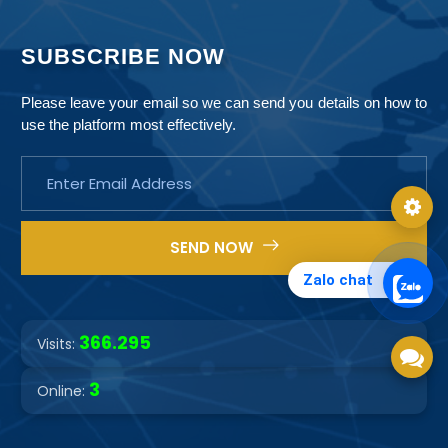
SUBSCRIBE NOW
Primary 1
Primary 2
Accent 1
Accent 2
Please leave your email so we can send you details on how to
use the platform most effectively.
SEND NOW
Zalo chat
366.295
Visits:
3
Online: