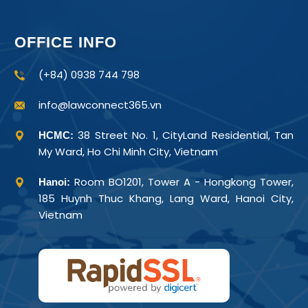
OFFICE INFO
(+84) 0938 744 798
info@lawconnect365.vn
38 Street No. 1, CityLand Residential, Tan
HCMC:
My Ward, Ho Chi Minh City, Vietnam
Room BO1201, Tower A - Hongkong Tower,
Hanoi:
185 Huynh Thuc Khang, Lang Ward, Hanoi City,
Vietnam
Prestige
Justice
RegTech AI
Signal Red