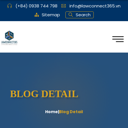
(+84) 0938 744 798
info@lawconnect365.vn
Sitemap
Search
BLOG DETAIL
Home
|
Blog Detail