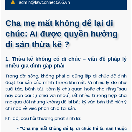
admin@lawconnect365.vn
Cha mẹ mất không để lại di
chúc: Ai được quyền hưởng
di sản thừa kế ?
1. Thừa kế không có di chúc – vấn đề pháp lý
nhiều gia đình gặp phải
Trong đời sống, không phải ai cũng lập di chúc để định
đoạt tài sản của mình trước khi mất. Vì nhiều lý do như
tuổi tác, bệnh tật, tâm lý chủ quan hoặc cho rằng "sau
này con cái tự chia với nhau", rất nhiều trường hợp cha
mẹ qua đời nhưng không để lại bất kỳ văn bản thể hiện ý
chí nào về việc phân chia tài sản.
Khi đó, câu hỏi thường phát sinh là:
- "Cha mẹ mất không để lại di chúc thì tài sản thuộc