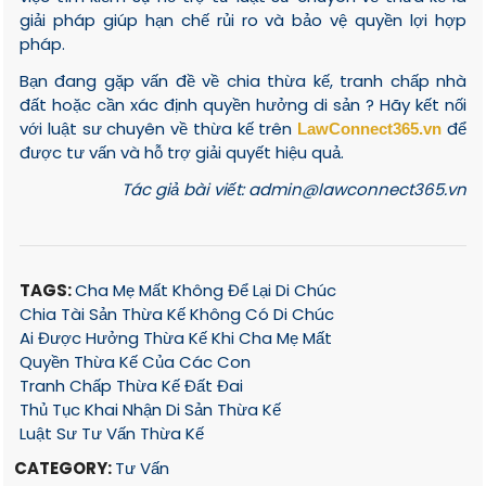
giải pháp giúp hạn chế rủi ro và bảo vệ quyền lợi hợp
pháp.
Bạn đang gặp vấn đề về chia thừa kế, tranh chấp nhà
đất hoặc cần xác định quyền hưởng di sản ? Hãy kết nối
với luật sư chuyên về thừa kế trên
để
LawConnect365.vn
được tư vấn và hỗ trợ giải quyết hiệu quả.
Tác giả bài viết: admin@lawconnect365.vn
TAGS:
Cha Mẹ Mất Không Để Lại Di Chúc
Chia Tài Sản Thừa Kế Không Có Di Chúc
Ai Được Hưởng Thừa Kế Khi Cha Mẹ Mất
Quyền Thừa Kế Của Các Con
Tranh Chấp Thừa Kế Đất Đai
Thủ Tục Khai Nhận Di Sản Thừa Kế
Luật Sư Tư Vấn Thừa Kế
CATEGORY:
Tư Vấn