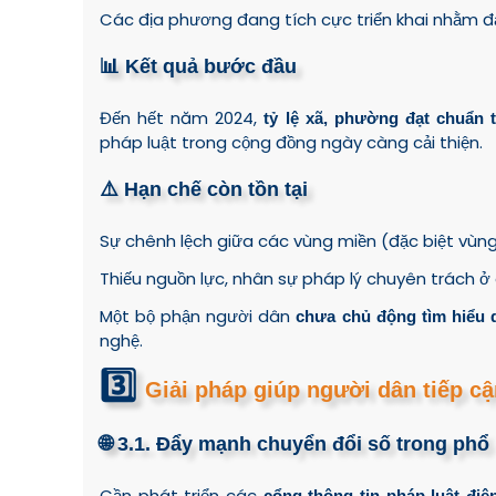
Các địa phương đang tích cực triển khai nhằm đạ
📊 Kết quả bước đầu
Đến hết năm 2024,
tỷ lệ xã, phường đạt chuẩn t
pháp luật trong cộng đồng ngày càng cải thiện.
⚠️ Hạn chế còn tồn tại
Sự chênh lệch giữa các vùng miền (đặc biệt vùng
Thiếu nguồn lực, nhân sự pháp lý chuyên trách ở 
Một bộ phận người dân
chưa chủ động tìm hiểu 
nghệ.
3️⃣
Giải pháp giúp người dân tiếp c
🌐 3.1. Đẩy mạnh chuyển đổi số trong phổ 
Cần phát triển các
cổng thông tin pháp luật điệ