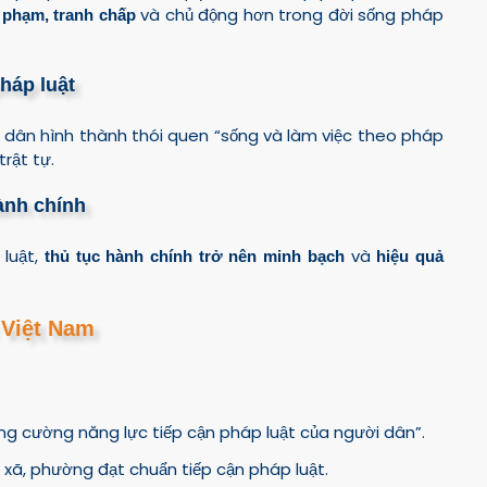
và chủ động hơn trong đời sống pháp
i phạm, tranh chấp
háp luật
 dân hình thành thói quen “sống và làm việc theo pháp
rật tự.
ành chính
 luật,
và
thủ tục hành chính trở nên minh bạch
hiệu quả
i Việt Nam
ng cường năng lực tiếp cận pháp luật của người dân”.
í xã, phường đạt chuẩn tiếp cận pháp luật.