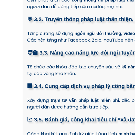
người dân dễ dàng tiếp cận mọi lúc, mọi nơi.
💬 3.2. Truyền thông pháp luật thân thiện,
Tăng cường sử dụng
ngôn ngữ đời thường, video
Các nền tảng như Facebook, Zalo, YouTube nên 
🧑‍🏫 3.3. Nâng cao năng lực đội ngũ tuyê
Tổ chức các khóa đào tạo chuyên sâu về
kỹ năn
tại các vùng khó khăn.
🏢 3.4. Cung cấp dịch vụ pháp lý công bằ
Xây dựng
, đặc 
trạm tư vấn pháp luật miễn phí
người dân được hướng dẫn trực tiếp.
📈 3.5. Đánh giá, công khai tiêu chí “xã đ
Công khai kết quả định kỳ giúp tăng tính
minh b