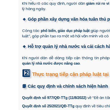
Khi hiểu rõ các quy định, người dân
giảm rủi ro v
lý hàng ngày.
🔹 Góp phần xây dựng văn hóa tuân thủ p
Công tác
giúp người
phổ biến, giáo dục pháp luật
luật”, góp phần tạo ra một xã hội văn minh và có t
🔹 Hỗ trợ quản lý nhà nước và cải cách h
Khi người dân dễ dàng tiếp cận thông tin pháp
.
quản lý nhà nước được nâng cao
2️⃣
Thực trạng tiếp cận pháp luật tạ
📘 Các quy định và chính sách hiện hành
về “Đề án tă
Quyết định số 977/QĐ-TTg (11/8/2022)
quy định về tiêu ch
Quyết định số 25/2021/QĐ-TTg