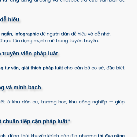
 dễ hiểu
để người dân dễ hiểu và dễ nhớ.
 ngắn, infographic
được tận dụng mạnh mẽ trong tuyên truyền.
n truyền viên pháp luật
cho cán bộ cơ sở, đặc biệt
g tư vấn, giải thích pháp luật
ng và minh bạch
biệt ở khu dân cư, trường học, khu công nghiệp — giúp
ạt chuẩn tiếp cận pháp luật”
, đồng thời khuyến khích các địa phương
ạch
thi đua nâng