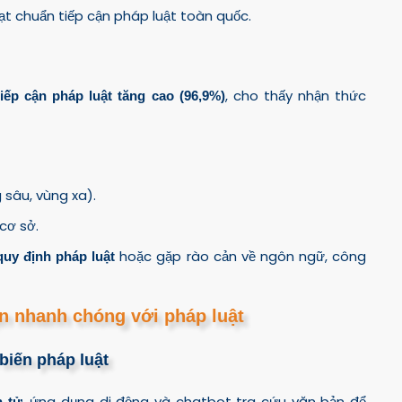
t chuẩn tiếp cận pháp luật toàn quốc.
, cho thấy nhận thức
iếp cận pháp luật tăng cao (96,9%)
 sâu, vùng xa).
cơ sở.
hoặc gặp rào cản về ngôn ngữ, công
quy định pháp luật
ận nhanh chóng với pháp luật
biến pháp luật
, ứng dụng di động và chatbot tra cứu văn bản để
n tử