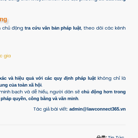
ồng
n chủ động
, theo dõi các kênh
tra cứu văn bản pháp luật
c gia
không chỉ là
xác và hiệu quả với các quy định pháp luật
.
ung của toàn xã hội
, minh bạch và dễ hiểu, người dân sẽ
chủ động hơn trong
.
 pháp quyền, công bằng và văn minh
Tác giả bài viết:
admin@lawconnect365.vn
分类:
Tin Tức