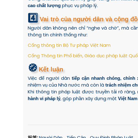
phục vụ pháp lý.
cao chất lượng
4️⃣
Vai trò của người dân và cộng đ
Người dân không nên chỉ “nghe và chờ”, mà cầ
thông tin chính thống như:
Cổng thông tin Bộ Tư pháp Việt Nam
Cổng Thông tin Phổ biến, Giáo dục pháp luật Quố
🧭
Kết luận
Việc để người dân
tiếp cận nhanh chóng, chính 
nhiệm vụ của Nhà nước mà còn là
trách nhiệm ch
Khi thông tin pháp luật được truyền tải rõ ràng
, góp phần xây dựng một
hành vi pháp lý
Việt Nam
标签:
Người Dân
Tiếp Cận
Quy Định Pháp Luật