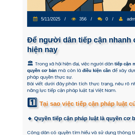
5/11/2025
356
0
adm
Để người dân tiếp cận nhanh 
hiện nay
🏛️
Trong xã hội hiện đại, việc người dân
tiếp cận 
mà còn là
để xây dựn
quyền cơ bản
điều kiện cần
pháp quyền thực sự.
Bài viết dưới đây phân tích thực trạng, nêu rõ
năng lực tiếp cận pháp luật tại Việt Nam.
1️⃣
Tại sao việc tiếp cận pháp luật 
🔹 Quyền tiếp cận pháp luật là quyền cơ 
Công dân có quyền tìm hiểu và sử dụng thông tin